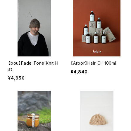
【bou】Fade Tone Knit H
【Arbor】Hair Oil 100ml
at
¥4,840
¥4,950