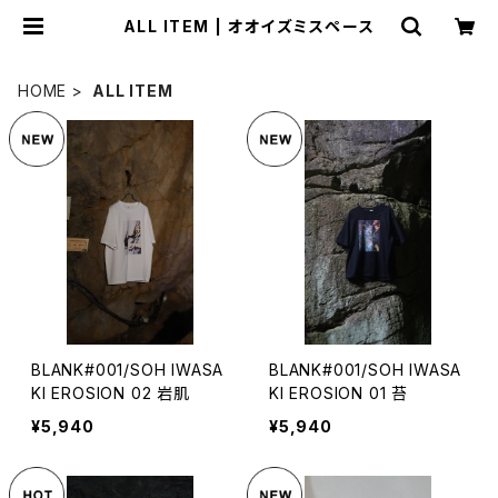
ALL ITEM | オオイズミスペース
HOME
ALL ITEM
BLANK#001/SOH IWASA
BLANK#001/SOH IWASA
KI EROSION 02 岩肌
KI EROSION 01 苔
¥5,940
¥5,940