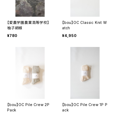
【愛農学園農業高等学校】
【bou】OC Classic Knit W
柚子胡椒
atch
¥780
¥4,950
【bou】OC Pile Crew 2P
【bou】OC Pile Crew 1P P
Pack
ack