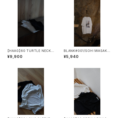
【HAAG】60 TURTLE NECK
BLANK#001/SOH IWASAKI
SHIRT
EROSION 02 岩肌
¥9,900
¥5,940