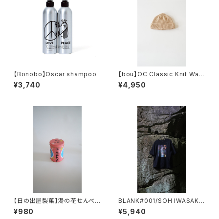
【Bonobo】Oscar shampoo
【bou】OC Classic Knit Watc
h
¥3,740
¥4,950
【日の出屋製菓】湯の花せんべい
BLANK#001/SOH IWASAKI
（丸缶）
EROSION 01 苔
¥980
¥5,940