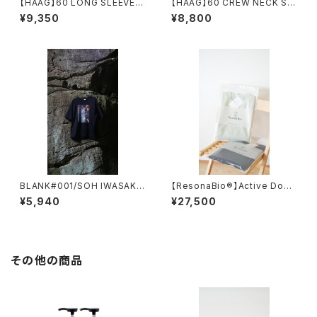
【HAAG】60 LONG SLEEVE S
【HAAG】60 CREW NECK SHI
HIRT
RT
¥9,350
¥8,800
BLANK#001/SOH IWASAKI
【ResonaBio®】Active Doub
EROSION 01 苔
le Knit Shirt
¥5,940
¥27,500
その他の商品