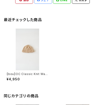
保存
シェア
LINE
ポスト
最近チェックした商品
【bou】OC Classic Knit Watc
h
¥4,950
同じカテゴリの商品