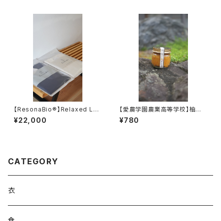
【ResonaBio®】Relaxed Lon
【愛農学園農業高等学校】柚子
g Sleeve Shirt
胡椒
¥22,000
¥780
CATEGORY
衣
食