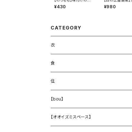
【のりもも】味付けの
【日の出屋製菓】
り 8切12枚入
せんべい（丸缶）
¥430
¥980
CATEGORY
衣
食
住
【bou】
【オオイズミスペース】