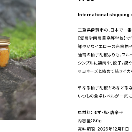
International shipping 
三重県伊賀市の、日本で一
【愛農学園農業高等学校】で
鮮やかなイエローの完熟柚子
通常の柚子胡椒よりも、フル
シンプルに鶏肉や、餃子。鍋
マヨネーズと絡めて焼きイカ
単なる柚子胡椒とあなどるな
いつもの食卓レベルが一気に
原材料：ゆず・塩・唐辛子
内容量：80g
賞味期限：2026年12月11日