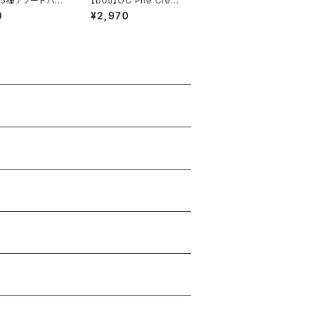
5種アソートパッ
【bou】OC Pile Crew
2P Pack
0
¥2,970