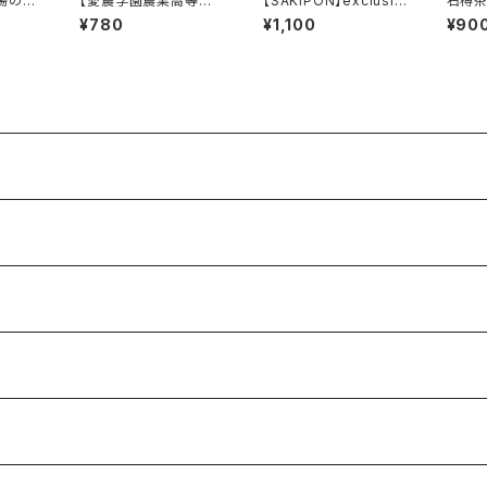
湯の花
【愛農学園農業高等学
【SAKiPON】exclusiv
石榑茶
校】柚子胡椒
e A4poster
ク
¥780
¥1,100
¥90