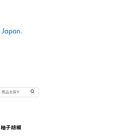
】柚子胡椒