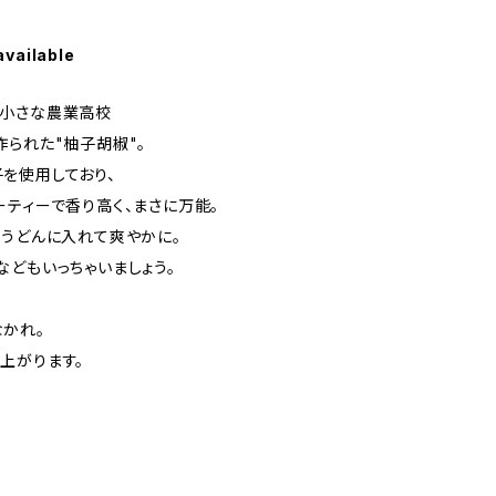
available
番小さな農業高校
作られた"柚子胡椒"。
を使用しており、
ーティーで香り高く、まさに万能。
やうどんに入れて爽やかに。
などもいっちゃいましょう。
かれ。
上がります。