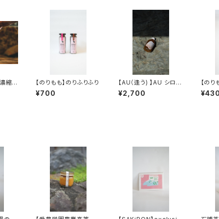
】濃縮珈
【のりもも】のりふりふり
【AU（逢う) 】AU シロッ
【のり
ml)
プ
り 8
¥700
¥2,700
¥43