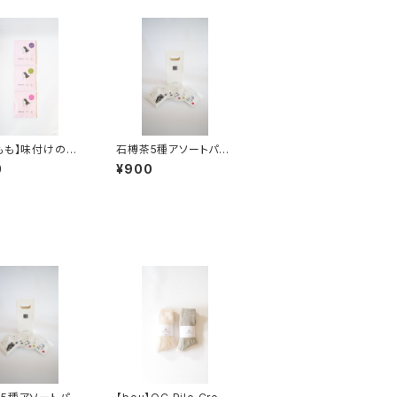
もも】味付けの
石榑茶5種アソートパッ
切12枚入
ク
0
¥900