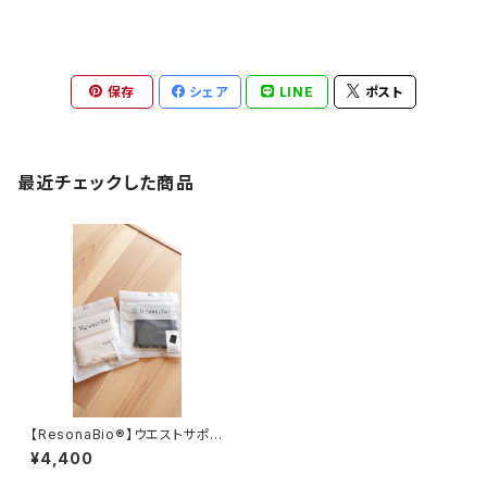
保存
シェア
LINE
ポスト
最近チェックした商品
【ResonaBio®】ウエストサポ
ート
¥4,400