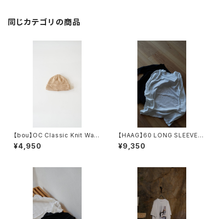
同じカテゴリの商品
【bou】OC Classic Knit Watc
【HAAG】60 LONG SLEEVE S
h
HIRT
¥4,950
¥9,350