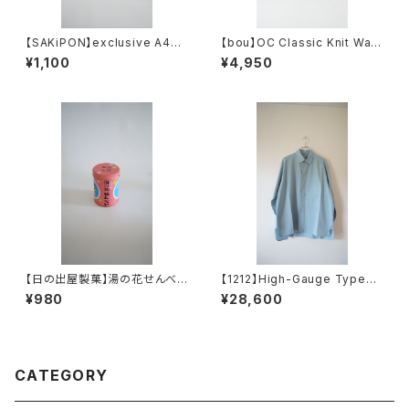
【SAKiPON】exclusive A4po
【bou】OC Classic Knit Watc
ster
h
¥1,100
¥4,950
【日の出屋製菓】湯の花せんべい
【1212】High-Gauge Typewr
（丸缶）
iter Mountain Shirt
¥980
¥28,600
CATEGORY