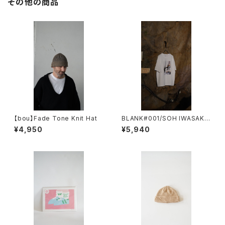
その他の商品
【bou】Fade Tone Knit Hat
BLANK#001/SOH IWASAKI
EROSION 02 岩肌
¥4,950
¥5,940