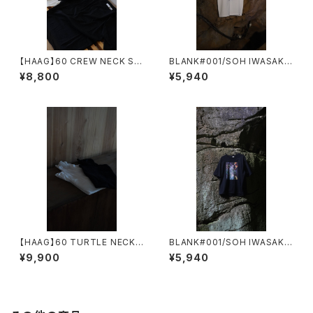
【HAAG】60 CREW NECK SHI
BLANK#001/SOH IWASAKI
RT
EROSION 02 岩肌
¥8,800
¥5,940
【HAAG】60 TURTLE NECK
BLANK#001/SOH IWASAKI
SHIRT
EROSION 01 苔
¥9,900
¥5,940