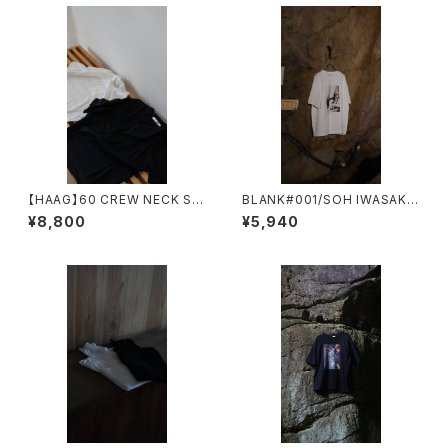
【HAAG】60 CREW NECK SHI
BLANK#001/SOH IWASAKI
RT
EROSION 02 岩肌
¥8,800
¥5,940