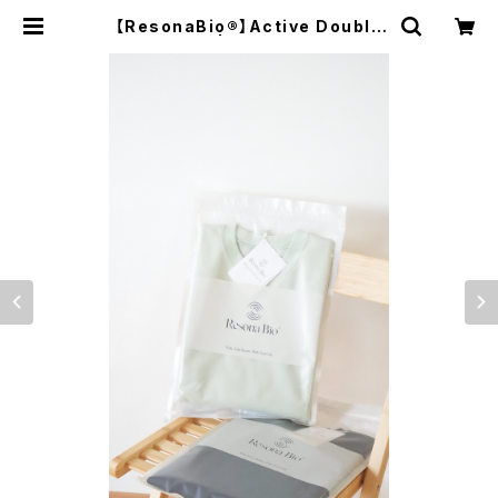
【ResonaBio®】Active Double
Knit Shirt | オオイズミスペース