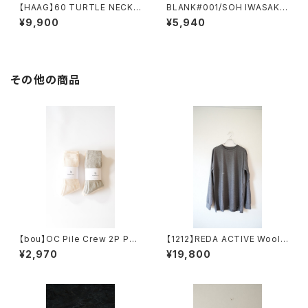
【HAAG】60 TURTLE NECK
BLANK#001/SOH IWASAKI
SHIRT
EROSION 01 苔
¥9,900
¥5,940
その他の商品
【bou】OC Pile Crew 2P Pac
【1212】REDA ACTIVE Wool L
k
ong-Sleeve Shirt
¥2,970
¥19,800