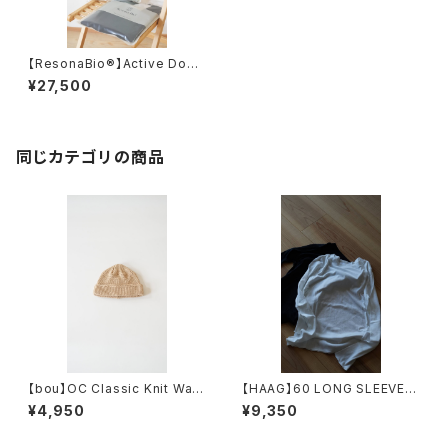
【ResonaBio®】Active Doub
le Knit Shirt
¥27,500
同じカテゴリの商品
【bou】OC Classic Knit Watc
【HAAG】60 LONG SLEEVE S
h
HIRT
¥4,950
¥9,350