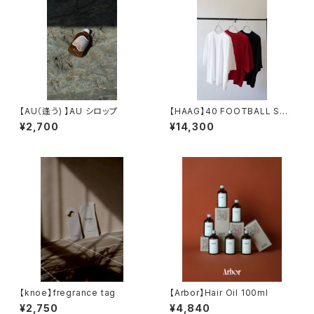
【AU（逢う) 】AU シロップ
【HAAG】40 FOOTBALL SHI
RT
¥2,700
¥14,300
【knoe】fregrance tag
【Arbor】Hair Oil 100ml
¥2,750
¥4,840